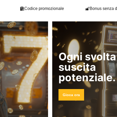
Codice promozionale
Bonus senza d
Ogni svolta
suscita
potenziale.
Gioca ora