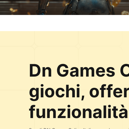
Dn Games On
giochi, offe
funzionalità