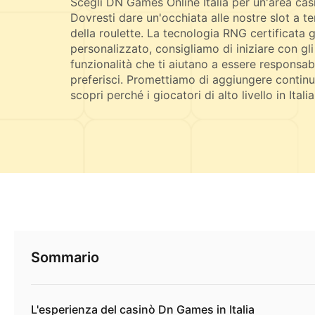
Scegli DN Games Online Italia per un'area casi
Dovresti dare un'occhiata alle nostre slot a te
della roulette. La tecnologia RNG certificata 
personalizzato, consigliamo di iniziare con gli 
funzionalità che ti aiutano a essere responsabile
preferisci. Promettiamo di aggiungere continuam
scopri perché i giocatori di alto livello in Itali
Sommario
L'esperienza del casinò Dn Games in Italia