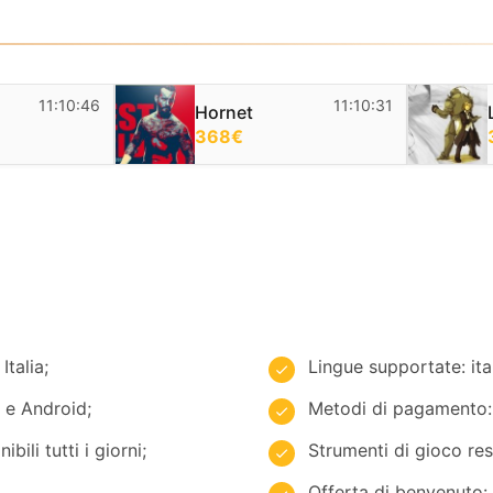
11:10:46
11:10:31
Hornet
368€
talia;
Lingue supportate: ita
S e Android;
Metodi di pagamento: 
ili tutti i giorni;
Strumenti di gioco res
Offerta di benvenuto: