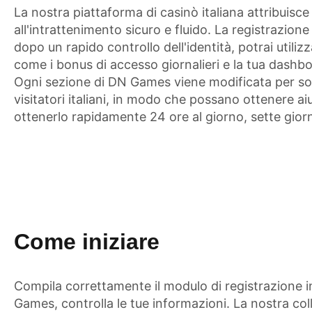
La nostra piattaforma di casinò italiana attribuisce
all'intrattenimento sicuro e fluido. La registrazione 
dopo un rapido controllo dell'identità, potrai utilizz
come i bonus di accesso giornalieri e la tua dashb
Ogni sezione di DN Games viene modificata per sod
visitatori italiani, in modo che possano ottenere aiu
ottenerlo rapidamente 24 ore al giorno, sette giorn
Come iniziare
Compila correttamente il modulo di registrazione i
Games, controlla le tue informazioni. La nostra coll