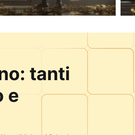
o: tanti
o e